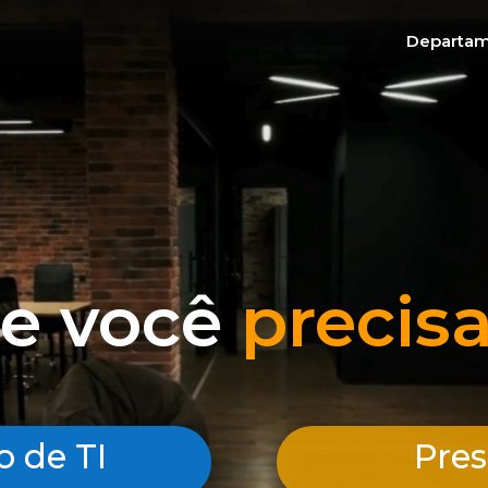
Departam
e você
precisa
 de TI
Pres