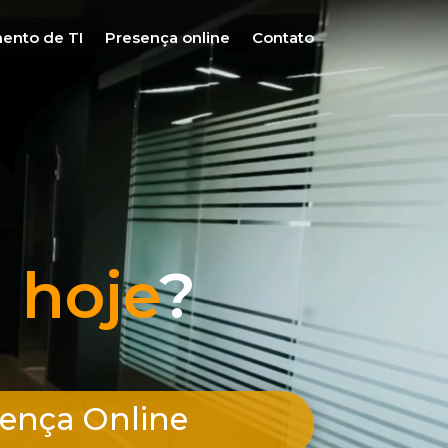
ento de TI
Presença online
Contato
 hoje
?
ença Online